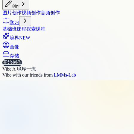
创作
图片创作
视频创作
音频创作
学习
基础班课程
探索课程
境界
NEW
画像
存储
开始创作
Vibe A 境界一流
Vibe with our friends from
LMMs-Lab