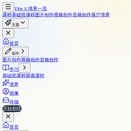
Vibe A 境界一流
课程
基础班课程
图片创作
视频创作
音频创作
展厅
境界
主题
首页
创作
图片创作
视频创作
音频创作
学习
基础班课程
探索课程
境界
画像
存储
开始创作
首页